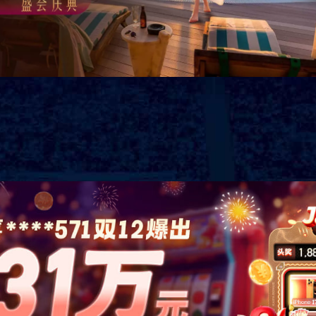
资质荣誉 二