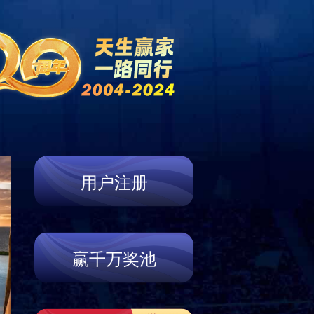
们
招商加盟